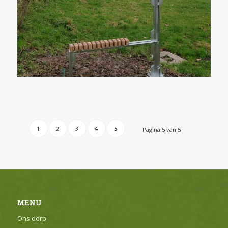
1
2
3
4
5
Pagina 5 van 5
MENU
Ons dorp