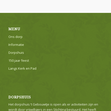
MENU
Ons dorp
Informatie
Dorpshuis
150 jaar feest
Langs Kerk en Pad
DORPSHUIS
Het dorpshuis ’t Gebouwtje is open als er activiteiten zijn en
wordt door vrijwilligers in een Stichting bestuurd. Het heeft